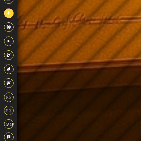
RG
PG
J&M