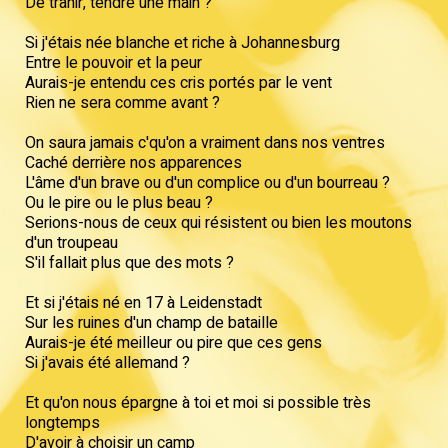
De trahir, tendre une main ?
Si j'étais née blanche et riche à Johannesburg
Entre le pouvoir et la peur
Aurais-je entendu ces cris portés par le vent
Rien ne sera comme avant ?
On saura jamais c'qu'on a vraiment dans nos ventres
Caché derrière nos apparences
L'âme d'un brave ou d'un complice ou d'un bourreau ?
Ou le pire ou le plus beau ?
Serions-nous de ceux qui résistent ou bien les moutons
d'un troupeau
S'il fallait plus que des mots ?
Et si j'étais né en 17 à Leidenstadt
Sur les ruines d'un champ de bataille
Aurais-je été meilleur ou pire que ces gens
Si j'avais été allemand ?
Et qu'on nous épargne à toi et moi si possible très
longtemps
D'avoir à choisir un camp