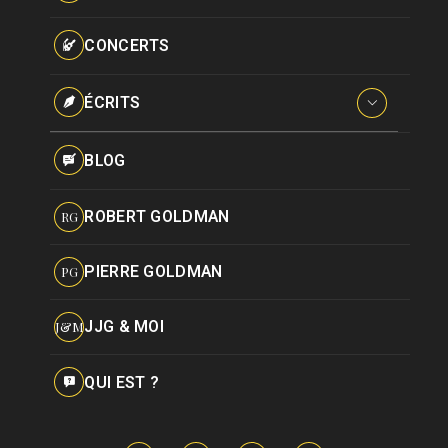
Paroles données
Certifications
CONCERTS
Pseudonymes
Reprises
ÉCRITS
Interviews
BLOG
Livres
ROBERT GOLDMAN
RG
Hommages
PIERRE GOLDMAN
PG
JJG & MOI
J&M
QUI EST ?