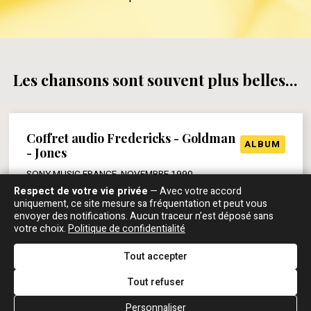
Les chansons sont souvent plus belles...
Coffret audio Fredericks - Goldman
ALBUM
- Jones
SONY MUSIC FRANCE, NOVEMBRE 1990
Respect de votre vie privée
— Avec votre accord
Philippe Robin
: "Né en 17 à Leidenstadt",
uniquement, ce site mesure sa fréquentation et peut vous
introduction au piano qui rappelle là aussi la Californie
envoyer des notifications. Aucun traceur n’est déposé sans
et un californien en particulier.
votre choix.
Politique de confidentialité
Jean-Jacques Goldman
: Oui, c'est mon californien,
c'est l'une de mes grandes rencontres musicales ces
Tout accepter
derniers temps qui est Bruce Hornsby. C'est
Tout refuser
quelqu'un que j'aime beaucoup, sans le connaître, je
l'ai croisé une fois mais c'est une des choses les
Personnaliser