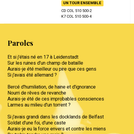
UN TOUR ENSEMBLE
CD COL 510 500-2
K7 COL 510 500-4
Paroles
Et si j'étais né en 17 à Leidenstadt
Sur les ruines d'un champ de bataille
Aurais-je été meilleur ou pire que ces gens
Si j'avais été allemand ?
Bercé d'humiliation, de haine et d'ignorance
Nourri de rêves de revanche
Aurais-je été de ces improbables consciences
Larmes au milieu d'un torrent ?
Si j'avais grandi dans les docklands de Belfast
Soldat d'une foi, d'une caste
Aurais-je eu la force envers et contre les miens