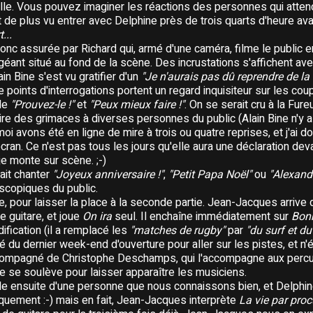
salle. Vous pouvez imaginer les réactions des personnes qui atten
nt de plus vu entrer avec Delphine près de trois quarts d'heure ava
...
onc assurée par Richard qui, armé d'une caméra, filme le public 
 géant situé au fond de la scène. Des incrustations s'affichent av
in Bine s'est vu gratifier d'un
"Je n'aurais pas dû reprendre de la
oints d'interrogations portent un regard inquisiteur sur les cou
 de
"Prouvez-le !"
et
"Peux mieux faire !"
. On se serait cru à la Fureur
faire des grimaces à diverses personnes du public (Alain Bine n'y
moi avons été en ligne de mire à trois ou quatre reprises, et j'ai 
écran. Ce n'est pas tous les jours qu'elle aura une déclaration de
 je monte sur scène. ;-)
ait chanter
"Joyeux anniversaire !"
,
"Petit Papa Noël"
ou
"Alexand
scopiques du public.
e, pour laisser la place à la seconde partie. Jean-Jacques arrive d
 guitare, et joue
On ira
seul. Il enchaîne immédiatement sur
Bon
fication (il a remplacé les
"matches de rugby"
par
"du surf et du
ité du dernier week-end d'ouverture pour aller sur les pistes, et n
t accompagné de Christophe Deschamps, qui l'accompagne aux perc
e se soulève pour laisser apparaître les musiciens.
 ensuite d'une personne que nous connaissons bien, et Delphine
iquement :-) mais en fait, Jean-Jacques interprète
La vie par proc