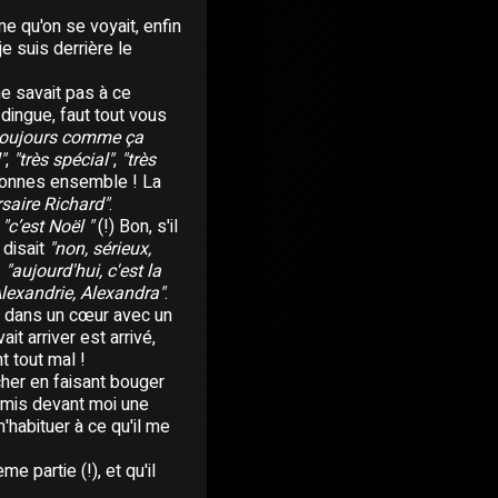
e qu'on se voyait, enfin
je suis derrière le
ne savait pas à ce
 dingue, faut tout vous
 toujours comme ça
"
,
"très spécial"
,
"très
onnes ensemble ! La
saire Richard"
.
s
"c’est Noël "
(!) Bon, s'il
 disait
"non, sérieux,
!
"aujourd'hui, c'est la
Alexandrie, Alexandra"
.
es dans un cœur avec un
ait arriver est arrivé,
t tout mal !
cher en faisant bouger
a mis devant moi une
m'habituer à ce qu'il me
 partie (!), et qu'il