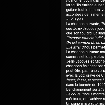
Au moment où il change 
lorsqu'ils étaient jeunes
guitare tout le temps, vo
accordées de la même m
lui dis pas
.
La chanson suivante,
To
que Jean-Jacques joue de
que son foulard. La lumiè
"Presque tout était dit"
,
On est content de ne pas
Elle attend
nous permet d
La chanson suivante nou
connaissait les paroles.
Jean-Jacques et Michae
chansons finissent par 
peut-être pas : une vers
avec la voix grave de C
fasse, fasse, je pense à
dans la tournée de 199
L'enchaînement sur
Elle
Le coureur
nous montre l
médicaux, et s'achève sur
Un piano arrive automat