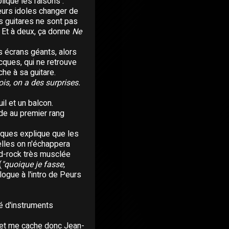
ique les raisons :
 leurs idoles changer de
les guitares ne sont pas
 Et à deux, ça donne
Ne
is écrans géants, alors
acques, qui ne retrouve
che à sa guitare.
ois, on a des surprises.
il et un balcon.
de au premier rang
cques explique que les
elles on n'échappera
ard-rock très musclée
(
"quoique je fasse,
ogue à l'intro de Peurs
dé d'instruments
, et me cache donc Jean-