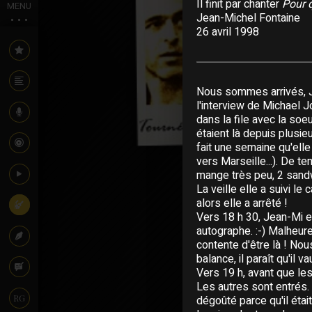
Il finit par chanter
Pour 
MENU
Jean-Michel Fontaine
26 avril 1998
Nous sommes arrivés, J
l'interview de Michael Jon
dans la file avec la soeu
étaient là depuis plusieu
fait une semaine qu'elle
vers Marseille...). De te
mange très peu, 2 sandw
La veille elle a suivi le
alors elle a arrêté !
Vers 18 h 30, Jean-Mi 
autographe. :-) Malheure
contente d'être là ! No
balance, il paraît qu'il 
Vers 19 h, avant que les
Les autres sont entrés. 
RG
dégoûté parce qu'il était