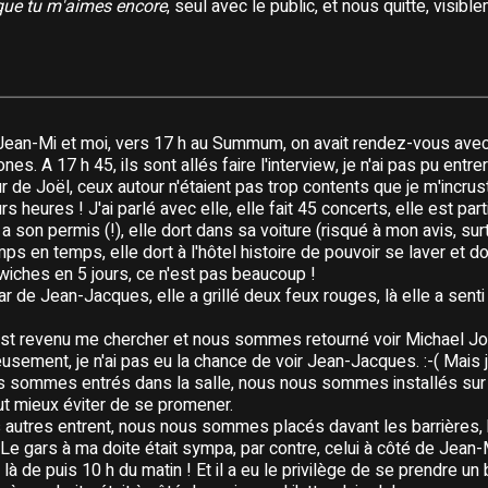
Du
18 March 1998
au
05
que tu m'aimes encore
, seul avec le public, et nous quitte, visib
Première partie :
Richa
Album(s) lié(s) :
EN PA
Jusqu''à une certaine dat
entre "Quand la musique 
ean-Mi et moi, vers 17 h au Summum, on avait rendez-vous avec
es. A 17 h 45, ils sont allés faire l'interview, je n'ai pas pu entrer
r de Joël, ceux autour n'étaient pas trop contents que je m'incrust
rs heures ! J'ai parlé avec elle, elle fait 45 concerts, elle est par
 a son permis (!), elle dort dans sa voiture (risqué à mon avis, su
mps en temps, elle dort à l'hôtel histoire de pouvoir se laver et d
iches en 5 jours, ce n'est pas beaucoup !
 car de Jean-Jacques, elle a grillé deux feux rouges, là elle a senti 
est revenu me chercher et nous sommes retourné voir Michael Jo
usement, je n'ai pas eu la chance de voir Jean-Jacques. :-( Mais j
us sommes entrés dans la salle, nous nous sommes installés sur 
vaut mieux éviter de se promener.
 autres entrent, nous nous sommes placés davant les barrières, bi
Le gars à ma doite était sympa, par contre, celui à côté de Jean-
 là de puis 10 h du matin ! Et il a eu le privilège de se prendre un 