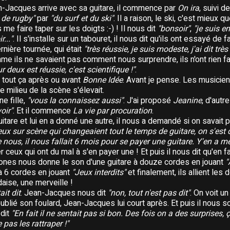
n-Jacques arrive avec sa guitare, il commence par
On ira
, suivi d
 de rugby"
par
"du surf et du ski"
. Il a raison, le ski, c'est mieux qu
me faire taper sur les doigts :-) ! Il nous dit
"bonsoir"
,
"je suis e
r..."
. Il s'installe sur un tabouret, il nous dit qu'ils ont essayé de 
rnière tournée, qui était
"très réussie, je suis modeste, j'ai dit très
me ils ne savaient pas comment nous surprendre, ils n'ont rien fa
 deux est réussie, c'est scientifique !"
.
it tout ça après ou avant
Bonne Idée
. Avant je pense. Les musiciens
le milieu de la scène s'élevait.
ne fille,
"vous la connaissez aussi"
. J'ai proposé
Jeanine
, d'autr
oir"
. Et il commence
La vie par procuration
.
guitare et lui en a donné une autre, il nous a demandé si on savait 
eux sur scène qui changeaient tout le temps de guitare, on s'est di
nous, il nous fallait 6 mois pour se payer une guitare. Y'en a mê
 ceux qui ont du mal à s'en payer une ! Et puis il nous dit qu'en fai
Jones nous donne le son d'une guitare à douze cordes en jouant
"
à 6 cordes en jouant
"Jeux interdits"
et finalement, ils allient les
andaise, une merveille !
ait dit
. Jean-Jacques nous dit
"non, tout n'est pas dit"
. On voit u
 oublié son foulard, Jean-Jacques lui court après. Et puis il nous sor
 dit
"En fait il ne sentait pas si bon. Des fois on a des surprises, 
 pas les rattraper !"