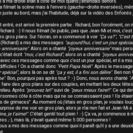
rs à ma droite était à côté de moi quand j'attendais dehors.
a filmait la scène mais à l'envers (gauche~droite inversées), mêm
e juste au bord, mais j'ai l'habitude, déjà sur la vidéo des Enfoirés 
entré, est arrivé la première partie : Richard, bon forcément, on 
ichard. :-) Il nous filmait (le public, pas que Jean-Mi et moi, c'est
t des gros plans. Sur l'écran, on a commencé à voir
"Ça va?"
,
"C'est
il (Richard) a mis des messages
"aujourd'hui, c'est un jour spécial
 anniversaire"
. Alors on a chanté
"joyeux anniversaire"
mais pers
c'était écrit
"moi, c'est Richard"
, alors on a chanté
"joyeux anniver
avec ces messages comme quoi c’est un jour spécial, et il a mi
difficiles ! On a chanté donc
"Petit Papa Noël"
. Après le message
r spécial"
, alors là on se dit
"ça y est, il a fini son délire"
. Ben non 
ne"
. Bon, pourquoi pas après tout ? :-) Donc, nous avons chanté
"
 à faire des gros plans sur des couples, en mettant les deux têt
 milieu. Après
"prouvez le!!"
suivi de
"peux mieux faire!!"
. Ce qui dev
sonnes côte à côte mais qui ne se connaissaient pas ! Ils étaien
rs de grimaces". Au moment où j'étais en gros plan, je voulais lou
prise de me voir en gros plan, alors je n'ai rien fait et Jean-Mi 
ne, je t'aime!"
. C'était gentil tout plein ! :-) Ça va, je commence à 
es ;-), mais là, y'avait quand même 5 000 personnes !
nous a mis des messages comme quoi il paraît qu'il y a une deuxième
ce.