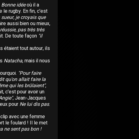
e
Bonne idée
où il a
e le rugby. En fin, c'est
n sueur, je croyais que
faire aussi bien ou mieux,
 réussie, pas très très
it. De toute façon
"il
 étaient tout autour, ils
es
Natacha
, mais il nous
pourquoi.
"Pour faire
t qu'on allait faire la
me qui les brûlaient"
,
t, c'est pour avoir un
Angie"
, Jean-Jacques
 deux pour
Ne lui dis pas
.
n clip avec une femme
t le foulard ! Il le met
ça ne sent pas bon !