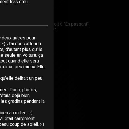
 June 1999
lement très ému.
rd
SSANT TOURNÉE 1998
e, les spectateurs ont eu droit à "En passant",
est bonne" et "Sache que je".
 deux autres pour
 :-(. J'ai donc attendu
e, d'autant plus qu'ils
tie seule en voiture, ça
rtout quand elle sera
ormir un peu mieux. Elle
qu'elle délirait un peu
nes. Donc, photos,
'étais déjà bien
les gradins pendant la
en au milieu. :-)
Mi était carrément
beau coup de soleil. :-)