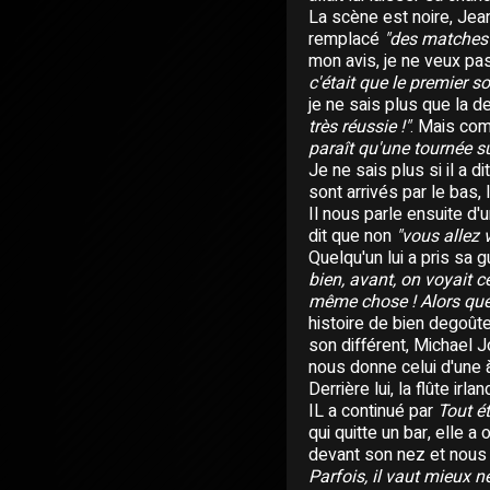
La scène est noire, Jea
remplacé
"des matches
mon avis, je ne veux pas 
c'était que le premier soi
je ne sais plus que la de
très réussie !"
. Mais com
paraît qu'une tournée sur
Je ne sais plus si il a d
sont arrivés par le bas, 
Il nous parle ensuite d'u
dit que non
"vous allez v
Quelqu'un lui a pris sa 
bien, avant, on voyait c
même chose ! Alors que 
histoire de bien degoûter
son différent, Michael 
nous donne celui d'une 
Derrière lui, la flûte irl
IL a continué par
Tout ét
qui quitte un bar, elle a
devant son nez et nous
Parfois, il vaut mieux ne