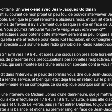
ontaine :
Un week-end avec Jean-Jacques Goldman
nt au courant de mon projet un peu fou, de pouvoir interviewer
ble. Bien que le projet remonte à plusieurs mois, et qu'il ait été 
ois de février, il n'y a vraiment que lorsque j'ai été en face de J
té. Vous pourrez retrouver *
le texte intégral de l'interview
ici**.
effectuées pour obtenir cette interview seraient un peu longues à
re qu'elle a été effectuée pour Radio Kol Hachalom, en compagnie d
on spéciale JJG sur une autre radio grenobloise, Radio Kaléïdosco
24 avril vers 19 h 45, et après une discussion préalable hors-in
 moi, de présenter nos préoccupations personnelles respectives,
utes, qui sera montée lors d'une émission spéciale dont je vous 
 dit dans l'interview, je peux désormais vous dire que Jean-Jac
t à rendre service, et bien qu'il était déjà très en retard sur le pla
demi-heure en sa compagnie, ce qui explique pourquoi son arrivé
sé une interview de Michael Jones d'une demi-heure, que je mettra
ui a été effectuée de 17 h 45 à 18 h 15. Ensuite, je suis allé di
ps et Claude Le Péron, puis j'ai fait entrer Delphine, toujours a
ter à la balance, et étions au premier rang, en face de Jean-Jacq