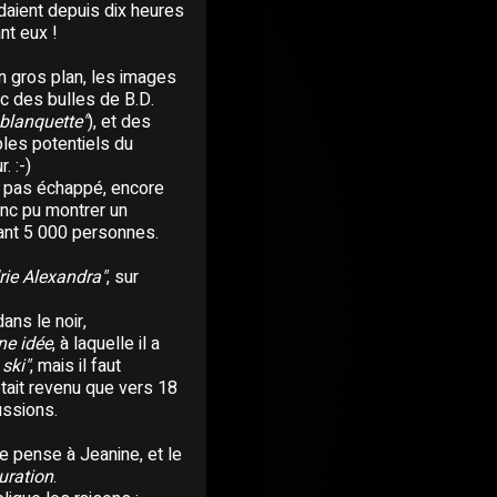
daient depuis dix heures
nt eux !
en gros plan, les images
ec des bulles de B.D.
 blanquette"
), et des
ples potentiels du
. :-)
 a pas échappé, encore
donc pu montrer un
vant 5 000 personnes.
rie Alexandra"
, sur
ans le noir,
ne idée
, à laquelle il a
 ski"
, mais il faut
'était revenu que vers 18
ussions.
 pense à Jeanine, et le
uration
.