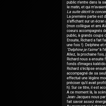
public n'entre dans la 
le matin, et qui m'avaie
La suite décrit le concert
La première partie est d
s'affichant sur un écran
(mon collègue et ami Ala
coeurs accompagnés de p
public, à grands coups
Ensuite, Richard a fait 
une fois !). Delphine et 
"Delphine je t'aime"
à l'
Allez, la prochaine fois,
Richard nous a ensuite f
fonds d'images kaléïdo
Richard s'éclipse ensuit
accompagné de sa seule
effectué une légère modi
préciser qu'il avait prof
h). Sur ce titre, il es
A ce moment là, la scèn
Jean-Jacques nous parle
fait savoir assez énerg