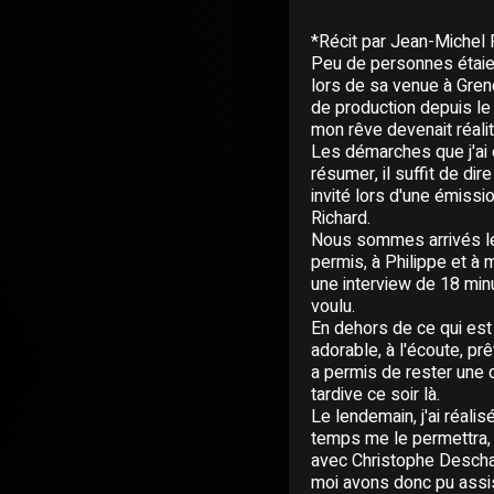
*Récit par Jean-Michel F
Peu de personnes étaie
lors de sa venue à Greno
de production depuis le m
mon rêve devenait réali
Les démarches que j'ai 
résumer, il suffit de di
invité lors d'une émissi
Richard.
Nous sommes arrivés le 
permis, à Philippe et à
une interview de 18 min
voulu.
En dehors de ce qui est
adorable, à l'écoute, prê
a permis de rester une 
tardive ce soir là.
Le lendemain, j'ai réali
temps me le permettra, q
avec Christophe Descham
moi avons donc pu assis