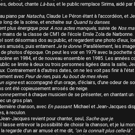
ues, debout, chante
Là-bas
, et le public remplace Sirima, aidé par 
au piano par
Natacha
, Claude Le Péron étant à l'accordéon, et J
le long de la scène, et enchaîne sur
Quand tu danses
.
ent plus énergique pour
A nos actes manqués
, suivie de
Nos ma
e mains de la classe de CM1 de l'école Emile Zola de Narbonne.
 sont désormais dos au public, et regardent une photo d'eux, lor
res amusés, puis entament
Je te donne
. Parallèlement, les image
e photos d'époque. On peut les voir en 1979 avec la pochette
scène en 1984, et de nouveau ensemble en 1985. Les années cont
public se limite à deux ou trois personnes âgées dans la salle, 
x. Contrairement à d'autres dates, on ne les voit pas finir à l'éta
tement avec
Peur de rien
, puis
Au bout de mes rêves
.
'un signe
est accompagné d'un orage, d'éclairs, d'une odeur de souf
ins ont été copieusement arrosés de neige.
CONCERTS
bonne
permet à chaque musicien de se présenter, en chantant un 
Tournée 1
vec un gros plan.
 dernière chanson, avec
En passant
. Michael et Jean-Jacques di
s, à reculon.
 Jean-Jacques revient pour chanter, seul,
Sache que je
.
 laisse entrevoir la possibilité de choisir la chanson, et je lui m
Nom de la tournée :
En 
Il la regarde d'un air amusé et me dit,
"on la connaît plus celle-là"
.