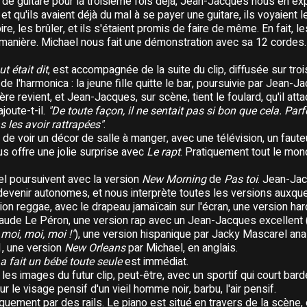
de guitare pour la troisième fois déjà, Jean-Jacques nous en expl
 et qu'ils avaient déjà du mal à se payer une guitare, ils voyaient
ire, les brûler, et ils s'étaient promis de faire de même. En fait, 
anière. Michael nous fait une démonstration avec sa 12 cordes.
ut était dit
, est accompagnée de la suite du clip, diffusée sur tro
 l'harmonica : la jeune fille quitte le bar, poursuivie par Jean-J
re revient, et Jean-Jacques, sur scène, tient le foulard, qu'il atta
 ajoute-t-il.
"De toute façon, il ne sentait pas si bon que cela. Parf
 les avoir rattrapées"
.
e voir un décor de salle à manger, avec une télévision, un fauteu
s offre une jolie surprise avec
Le rapt
. Pratiquement tout le mon
l poursuivent avec la version
New Morning
de
Pas toi
. Jean-Ja
devenir autonomes, et nous interprète toutes les versions auxqu
ion reggae, avec le drapeau jamaïcain sur l'écran, une version h
laude Le Péron, une version rap avec un Jean-Jacques excellent 
 moi, moi, moi !"
), une version hispanique par Jacky Mascarel anal
1, une version
New Orleans
par Michael, en anglais.
 a fait un bébé toute seule
est immédiat.
es images du futur clip, peut-être, avec un sportif qui court bar
 le visage pensif d'un vieil homme noir, barbu, l'air pensif.
iquement par des rails. Le piano est situé en travers de la scène