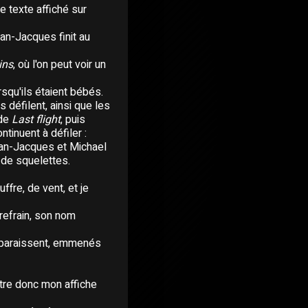
le texte affiché sur
ean-Jacques finit au
ins
, où l'on peut voir un
squ'ils étaient bébés.
s défilent, ainsi que les
 de
Last flight
, puis
inuent à défiler :
Jean-Jacques et Michael
t de squelettes.
fre, de vent, et je
refrain, son nom
998-1999
sparaissent, emmenés
ontre donc mon affiche
passant