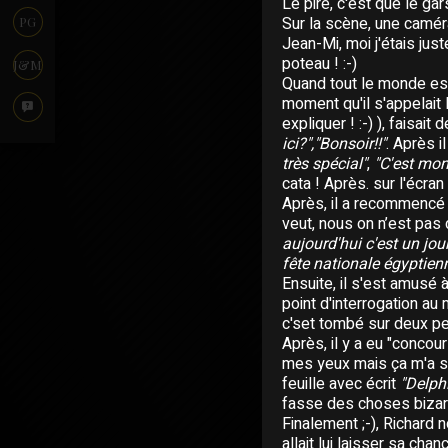
Le pire, c'est que le ga
Sur la scène, une camér
PG
Jean-Mi, moi j'étais just
poteau ! :-)
J&M
Quand tout le monde est 
moment qu'il s'appelait R
expliquer ! :-) ), faisai
ici?","Bonsoir!!"
. Après 
très spécial"
,
"C'est mon
cata ! Après. sur l'écran 
Après, il a recommencé 
veut, nous on n’est pas 
aujourd'hui c'est un jou
fête nationale égyptien
Ensuite, il s'est amusé
point d'interrogation au
c'set tombé sur deux per
Après, il y a eu "concou
mes yeux mais ça m'a sur
feuille avec écrit
"Delphi
fasse des choses bizarr
Finalement ;-), Richard 
allait lui laisser sa chan