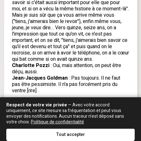
savoir si c'était aussi important pour elle que pour
moi, et si on a vécu la même histoire à ce moment-là".
Mais je suis sûr que ça vous arrive même vous
("tiens, j'aimerais bien le revoir"), enfin même vous,
jeune, je veux dire… Vers quinze, seize ans, on a
l'impression que tout ce qu'on vit, ce n'est pas
important, et on se dit, "tiens, j'aimerais bien savoir ce
qu'il est devenu et tout ça" et puis quand on le
recroise, si on arrive à avoir le téléphone, on a le cœur
qui bat comme si on avait quinze ans.
Charlotte Pozzi
: Oui, mais attention, on peut être
déçu, aussi.
Jean-Jacques Goldman
: Pas toujours. Il ne faut
pas être pessimiste. Il n'a pas forcément pris du
ventre [rire].
EN SAVOIR PLUS
Respect de votre vie privée
— Avec votre accord
uniquement, ce site mesure sa fréquentation et peut vous
envoyer des notifications. Aucun traceur n’est déposé sans
votre choix.
Politique de confidentialité
Tout accepter
Vos messages personnels
RADIO