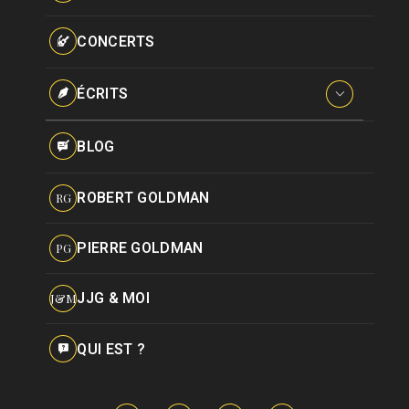
Paroles données
Certifications
CONCERTS
Pseudonymes
Reprises
ÉCRITS
Interviews
BLOG
Livres
ROBERT GOLDMAN
RG
Hommages
PIERRE GOLDMAN
PG
JJG & MOI
J&M
QUI EST ?