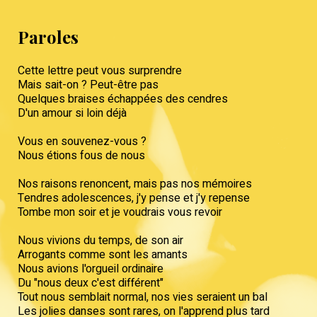
Paroles
Cette lettre peut vous surprendre
Mais sait-on ? Peut-être pas
Quelques braises échappées des cendres
D'un amour si loin déjà
Vous en souvenez-vous ?
Nous étions fous de nous
Nos raisons renoncent, mais pas nos mémoires
Tendres adolescences, j'y pense et j'y repense
Tombe mon soir et je voudrais vous revoir
Nous vivions du temps, de son air
Arrogants comme sont les amants
Nous avions l'orgueil ordinaire
Du "nous deux c'est différent"
Tout nous semblait normal, nos vies seraient un bal
Les jolies danses sont rares, on l'apprend plus tard