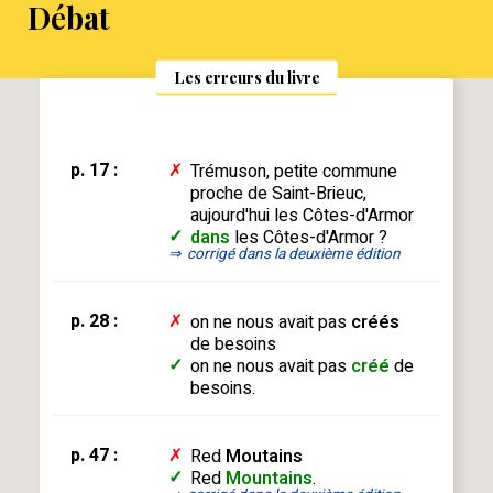
Débat
Les erreurs du livre
p. 17 :
✗
Trémuson, petite commune
proche de Saint-Brieuc,
aujourd'hui les Côtes-d'Armor
✓
dans
les Côtes-d'Armor ?
⇒
corrigé dans la deuxième édition
p. 28 :
✗
on ne nous avait pas
créés
de besoins
✓
on ne nous avait pas
créé
de
besoins.
p. 47 :
✗
Red
Moutains
✓
Red
Mountains
.