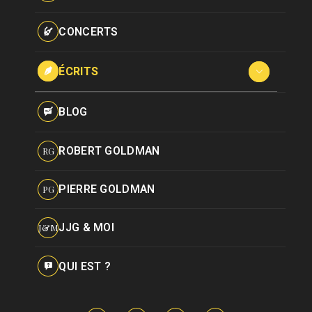
Paroles données
Certifications
CONCERTS
Pseudonymes
Reprises
ÉCRITS
Interviews
BLOG
Livres
ROBERT GOLDMAN
RG
Hommages
PIERRE GOLDMAN
PG
JJG & MOI
J&M
QUI EST ?