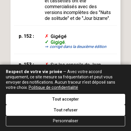
et cassettes ont été
commercialisés avec des
versions incomplètes des "Nuits
de solitude" et de "Jour bizarre".
p. 152 :
✗
Gigégé
✓
Gigigé
.
⇒
corrigé dans la deuxième édition
p. 153 :
✗
Sur les conseils de Jean
Mareska qui les produit, il a
Respect de votre vie privée
— Avec votre accord
fait appel [aux musiciens] de
uniquement, ce site mesure sa fréquentation et peut vous
Week-End Millionnaire
envoyer des notifications. Aucun traceur n’est déposé sans
votre choix.
Politique de confidentialité
✓
Selon lui, c'est Michael Jones
qui a recruté les musiciens de
Tout accepter
Week-End Millionnaire, à la
demande de Jean-Jacques
Tout refuser
Goldman.
Personnaliser
p. 160 :
✗
Mic
k
aël