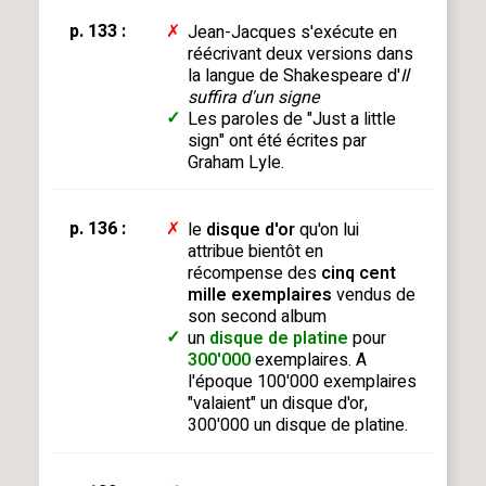
p. 133 :
✗
Jean-Jacques s'exécute en
réécrivant deux versions dans
la langue de Shakespeare d'
Il
suffira d'un signe
✓
Les paroles de "Just a little
sign" ont été écrites par
Graham Lyle.
p. 136 :
✗
le
disque d'or
qu'on lui
attribue bientôt en
récompense des
cinq cent
mille exemplaires
vendus de
son second album
✓
un
disque de platine
pour
300'000
exemplaires. A
l'époque 100'000 exemplaires
"valaient" un disque d'or,
300'000 un disque de platine.